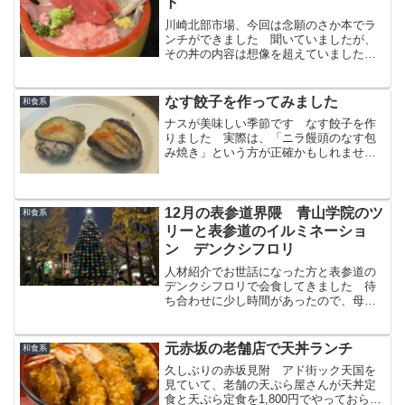
ト
川崎北部市場、今回は念願のさか本でラ
ンチができました 聞いていましたが、
その丼の内容は想像を超えていました
また、いつも行かせてもらっている松本
ミートで、すき焼き肉が安くなってたの
で、買ってみました
なす餃子を作ってみました
和食系
ナスが美味しい季節です なす餃子を作
りました 実際は、「ニラ饅頭のなす包
み焼き」という方が正確かもしれません
が、外側のなすがトロトロでとても美味
しい出来で、翌日の弁当にも入れられる
貴重な一品となりました
12月の表参道界隈 青山学院のツ
和食系
リーと表参道のイルミネーショ
ン デンクシフロリ
人材紹介でお世話になった方と表参道の
デンクシフロリで会食してきました 待
ち合わせに少し時間があったので、母校
のツリーにご挨拶してきました
元赤坂の老舗店で天丼ランチ
和食系
久しぶりの赤坂見附 アド街ック天国を
見ていて、老舗の天ぷら屋さんが天丼定
食と天ぷら定食を1,800円でやっておられ