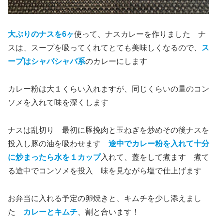
大ぶりのナスを6ヶ
使って、ナスカレーを作りました ナ
スは、スープを吸ってくれてとても美味しくなるので、
ス
ープはシャバシャバ系
のカレーにします
カレー粉は大１くらい入れますが、同じくらいの量のコン
ソメを入れて味を深くします
ナスは乱切り 最初に豚挽肉と玉ねぎを炒めその後ナスを
投入し豚の油を吸わせます
途中でカレー粉を入れて十分
に炒まったら水を１カップ
入れて、蓋をして煮ます 煮て
る途中でコンソメを投入 味を見ながら塩で仕上げます
お弁当に入れる予定の卵焼きと、キムチを少し添えまし
た
カレーとキムチ
、割と合います！