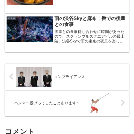
るのを知り、行ってきました
雨の渋谷Skyと麻布十番での後輩
和食系
との食事
後輩との食事待ち合わせに時間があった
ので、スクランブルスクエアビルの最上
階、渋谷Skyで雨の東京の夜景を楽しみ
ました その後、後輩と待ち合わせて、
麻布十番で蕎麦居酒屋での食事を楽しみ
ました
コンプライアンス
ハンマー投げってしたことあります？
コメント