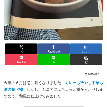
X
Facebook
はてブ
Pocket
LINE
コピー
2025.07.01
今年の６月は急に暑くなりました
カレーも冷やし中華も
夏の食べ物
しかし、シニアにはちょっと重かったりしま
すので、和風に仕上げてみました