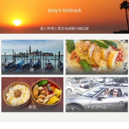
tony's birdrock
旅と料理と異文化経験の雑記録
旅
料理
弁当
マイブーム