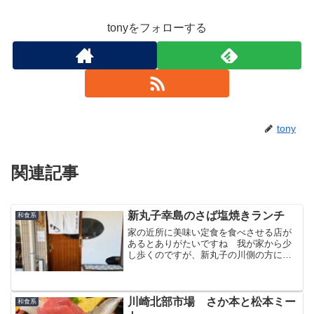
tonyをフォローする
tony
関連記事
新丸子幸島のさば塩焼きランチ
和食系
家の近所に美味い定食を食べさせる店が
あるとありがたいですね 我が家から少
し歩くのですが、新丸子の川側の方に居
酒屋幸島（こうじま）さんがあり、美味
い定食ランチを出してくれます
川崎北部市場 さか本と松本ミー
和食系