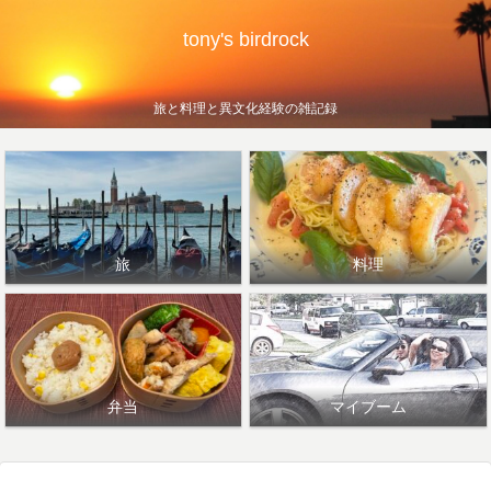
tony's birdrock
旅と料理と異文化経験の雑記録
旅
料理
弁当
マイブーム