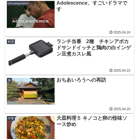
Adolescence、すごいドラマで
Uncategorized
す
2025.04.24
ランチ当番 2種 チキンアボカ
料理
ドサンドイッチと鶏肉の白インゲ
ン豆煮カスレ風
2025.04.22
おちあいろうへの再訪
旅
2025.04.20
大皿料理５ キノコと卵の怪味ソ
中華
ース炒め