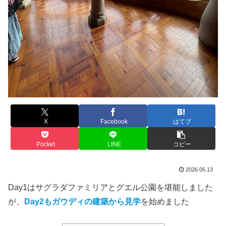
X
Facebook
はてブ
Pocket
LINE
コピー
2026.05.13
Day1はサグラダファミリアとグエル公園を堪能しました
が、
Day2もガウディの建築から見学
を始めました