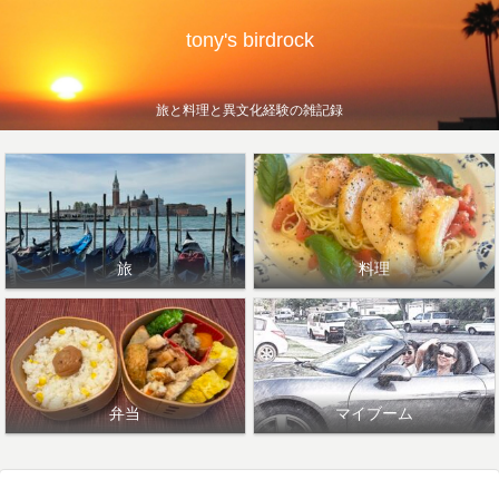
tony's birdrock
旅と料理と異文化経験の雑記録
旅
料理
弁当
マイブーム