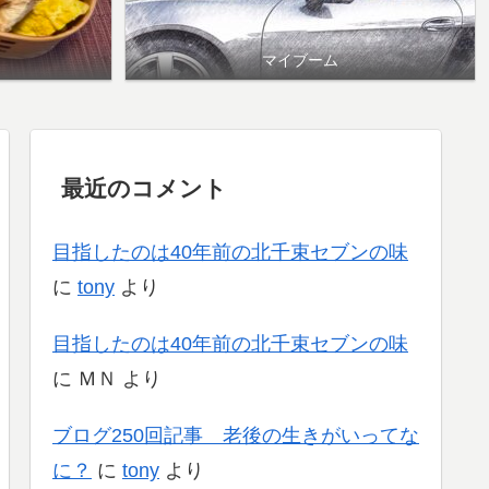
マイブーム
最近のコメント
目指したのは40年前の北千束セブンの味
に
tony
より
目指したのは40年前の北千束セブンの味
に
ＭＮ
より
ブログ250回記事 老後の生きがいってな
に？
に
tony
より