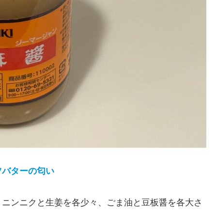
ツバターの匂い
、ニンニクと生姜を各少々、ごま油と豆板醤を各大さ