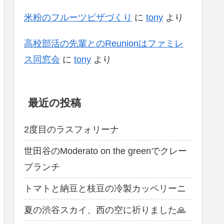
米粉のフルーツピザづくり
に
tony
より
高校部活の先輩とのReunionはファミレ
ス同窓会
に
tony
より
最近の投稿
2度目のラスフォリーナ
世田谷のModerato on the greenでクレー
プランチ
トマトと納豆と枝豆の冷製カッペリーニ
夏の渋谷スカイ、西の空に祈りました🙏