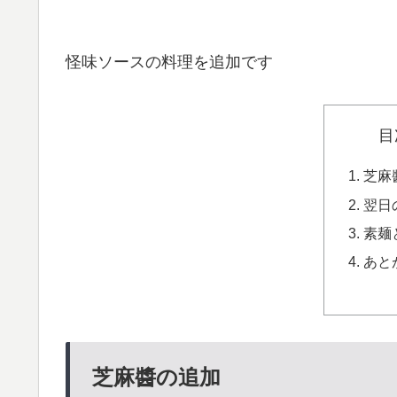
怪味ソースの料理を追加です
目
芝麻
翌日
素麺
あと
芝麻醬の追加