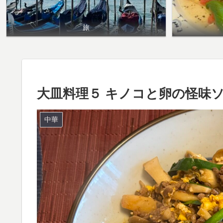
旅
大皿料理５ キノコと卵の怪味
中華