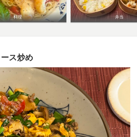
料理
弁当
ソース炒め