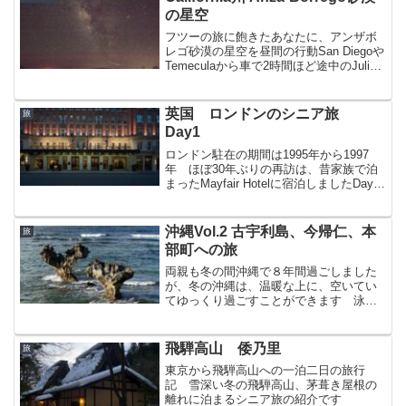
の星空
フツーの旅に飽きたあなたに、アンザボ
レゴ砂漠の星空を昼間の行動San Diegoや
Temeculaから車で2時間ほど途中のJulian
でApple Pieを堪能（マジで美味しいと思
います！）昼間は砂漠のトレイルウォー
キングも楽しめます夜の行...
英国 ロンドンのシニア旅
旅
Day1
ロンドン駐在の期間は1995年から1997
年 ほぼ30年ぶりの再訪は、昔家族で泊
まったMayfair Hotelに宿泊しましたDay1
は海外駐在中の娘家族と待ち合わせ、
Northern LineでWoodside Parkへ向かいま
した
沖縄Vol.2 古宇利島、今帰仁、本
旅
部町への旅
両親も冬の間沖縄で８年間過ごしました
が、冬の沖縄は、温暖な上に、空いてい
てゆっくり過ごすことができます 泳ぐ
ことがなくなったシニアが楽しめるの
は、冬の沖縄かもしれません
飛騨高山 倭乃里
旅
東京から飛騨高山への一泊二日の旅行
記 雪深い冬の飛騨高山、茅葺き屋根の
離れに泊まるシニア旅の紹介です