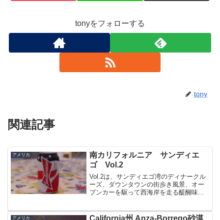
tonyをフォローする
tony
関連記事
南カリフォルニア サンディエ
アメリカ
ゴ Vol.2
Vol.2は、サンディエゴ湾のディナークル
ーズ、ダウンタウンの街歩き風景、オー
プンカーを駆って西海岸を走る醍醐味、
EncinitasやOcean Sideの風景、忘れられ
ない西海岸の味をご紹介します
California州 Anza-Borrego砂漠
アメリカ