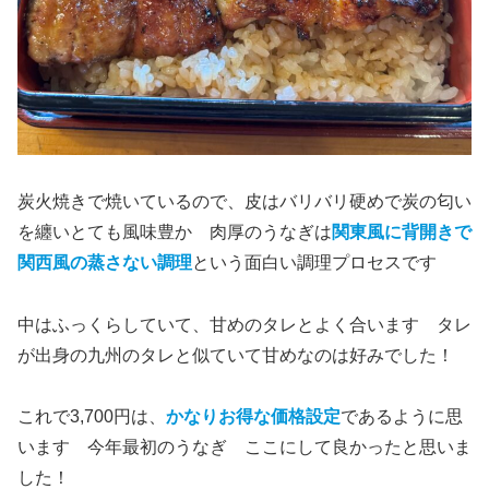
炭火焼きで焼いているので、皮はバリバリ硬めで炭の匂い
を纏いとても風味豊か 肉厚のうなぎは
関東風に背開きで
関西風の蒸さない調理
という面白い調理プロセスです
中はふっくらしていて、甘めのタレとよく合います タレ
が出身の九州のタレと似ていて甘めなのは好みでした！
これで3,700円は、
かなりお得な価格設定
であるように思
います 今年最初のうなぎ ここにして良かったと思いま
した！