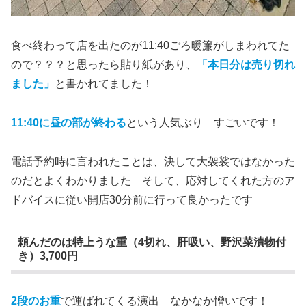
食べ終わって店を出たのが11:40ごろ暖簾がしまわれてた
ので？？？と思ったら貼り紙があり、
「本日分は売り切れ
ました」
と書かれてました！
11:40に昼の部が終わる
という人気ぶり すごいです！
電話予約時に言われたことは、決して大袈裟ではなかった
のだとよくわかりました そして、応対してくれた方のア
ドバイスに従い開店30分前に行って良かったです
頼んだのは特上うな重（4切れ、肝吸い、野沢菜漬物付
き）3,700円
2段のお重
で運ばれてくる演出 なかなか憎いです！