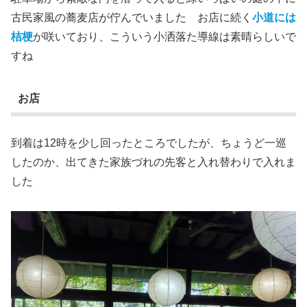
古民家風の蕎麦店が佇んでいました お店に続く
小道には
桔梗
が咲いており、こういう小洒落た導線は素晴らしいで
すね
お店
到着は12時を少し回ったところでしたが、ちょうど一巡
したのか、出てきた家族づれの先客と入れ替わりで入れま
した