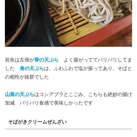
岩魚は左側が
骨の天ぷら
よく揚がっててパリパリしてま
した
身の天ぷら
は、ふわふわで塩が振ってあり、そばと
の相性が抜群でした
山菜の天ぷら
はコシアブラとこごみ、こちらも絶妙の揚げ
加減 パリパリ食感で美味しかったです
そばがきクリームぜんざい