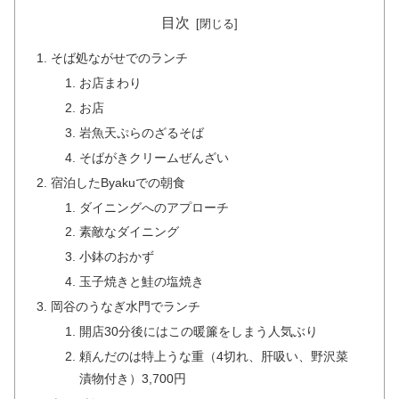
目次
そば処ながせでのランチ
お店まわり
お店
岩魚天ぷらのざるそば
そばがきクリームぜんざい
宿泊したByakuでの朝食
ダイニングへのアプローチ
素敵なダイニング
小鉢のおかず
玉子焼きと鮭の塩焼き
岡谷のうなぎ水門でランチ
開店30分後にはこの暖簾をしまう人気ぶり
頼んだのは特上うな重（4切れ、肝吸い、野沢菜
漬物付き）3,700円