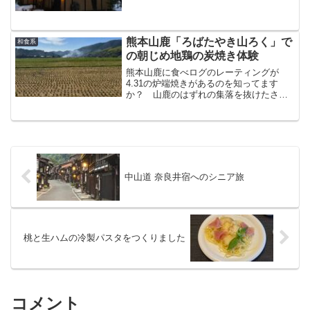
熊本山鹿「ろばたやき山ろく」で
和食系
の朝じめ地鶏の炭焼き体験
熊本山鹿に食べログのレーティングが
4.31の炉端焼きがあるのを知ってます
か？ 山鹿のはずれの集落を抜けたさら
にその先にあるお店 行ってみれば、日
本の原風景のような光景の場所にあり、
どうにも止まらない期待が膨らみました
中山道 奈良井宿へのシニア旅
桃と生ハムの冷製パスタをつくりました
コメント