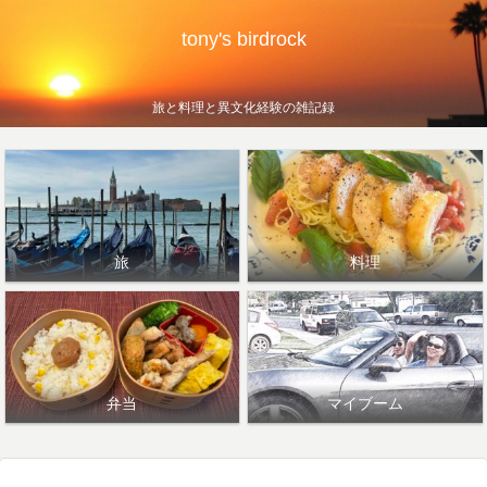
tony's birdrock
旅と料理と異文化経験の雑記録
旅
料理
弁当
マイブーム