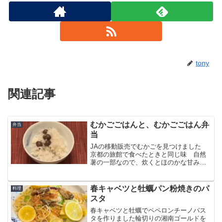
tony
関連記事
むかごごはんと、むかごごはん弁
弁当
当
JAの移動販売でむかごを見つけました
京都の旅館で食べたときと同じ味 自然
薯の一部なので、炊くとほのかな甘みが
ありますむかごは秋の味覚 めったに会
えないので貴重品ですよね！
春キャベツと牡蠣パン粉焼きのパ
料理
スタ
春キャベツと牡蠣でペペロンチーノパス
タを作りました輪切りの湘南ゴールドを