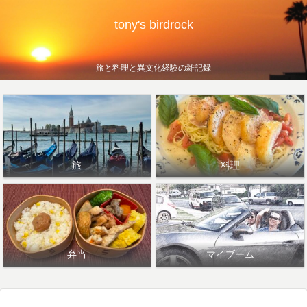
tony's birdrock
旅と料理と異文化経験の雑記録
旅
料理
弁当
マイブーム