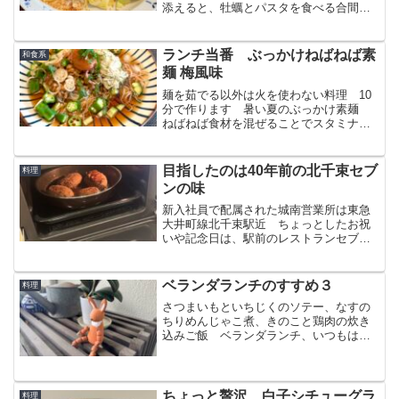
添えると、牡蠣とパスタを食べる合間の
アクセントになり、無限ループでいつま
でも食べられますw
ランチ当番 ぶっかけねばねば素
和食系
麺 梅風味
麺を茹でる以外は火を使わない料理 10
分で作ります 暑い夏のぶっかけ素麺
ねばねば食材を混ぜることでスタミナラ
ンチに 梅を加えることでさっぱりとい
ただきます
目指したのは40年前の北千束セブ
料理
ンの味
新入社員で配属された城南営業所は東急
大井町線北千束駅近 ちょっとしたお祝
いや記念日は、駅前のレストランセブン
で手作りハンバーグをいただくのが恒例
でした有名ホテル出身のマスターが作る
絶品ハンバーグ 今回は、本気で近づけ
ベランダランチのすすめ３
料理
てみました
さつまいもといちじくのソテー、なすの
ちりめんじゃこ煮、きのこと鶏肉の炊き
込みご飯 ベランダランチ、いつもはパ
スタランチが多いですが、今回は好きな
分だけを取り分ける和のスタイル
ちょっと贅沢 白子シチューグラ
料理