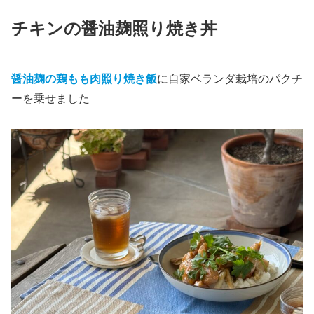
チキンの醤油麹照り焼き丼
醤油麹の鶏もも肉照り焼き飯
に自家ベランダ栽培のパクチ
ーを乗せました