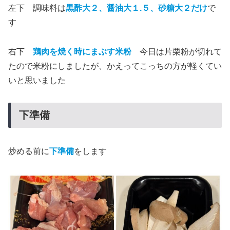
左下 調味料は
黒酢大２、醤油大１.５、砂糖大２だけ
で
す
右下
鶏肉を焼く時にまぶす米粉
今日は片栗粉が切れて
たので米粉にしましたが、かえってこっちの方が軽くてい
いと思いました
下準備
炒める前に
下準備
をします