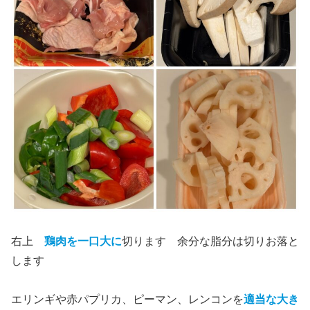
右上
鶏肉を一口大に
切ります 余分な脂分は切りお落と
します
エリンギや赤パプリカ、ピーマン、レンコンを
適当な大き