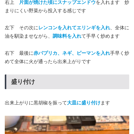
右上
片面が焼けた頃にスナップエンドウ
を入れます 炒
まりにくい野菜から投入する感じです
左下 その次に
レンコンを入れてエリンギを入れ
、全体に
油を馴染ませながら、
調味料を入れ
て手早く炒めます
右下 最後に
赤パプリカ、ネギ、ピーマンを入れ
手早く炒
めて全体に火が通ったら出来上がりです
盛り付け
出来上がりに黒胡椒を振って
大皿に盛り付け
ます