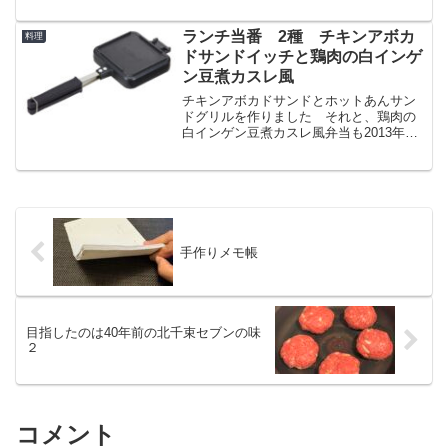
でも食べられますw
ランチ当番 2種 チキンアボカ
料理
ドサンドイッチと鶏肉の白インゲ
ン豆煮カスレ風
チキンアボカドサンドとホットあんサン
ドグリルを作りました それと、鶏肉の
白インゲン豆煮カスレ風弁当も2013年か
ら12年作って持参していますが、簡単な
レシピで美味しく食べるのが長続きのコ
ツですね
手作りメモ帳
目指したのは40年前の北千束セブンの味
２
コメント