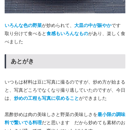
いろんな色の野菜
が炒められて、
大皿の中が賑やか
です
取り分けて食べると
食感もいろんなもの
があり、楽しく食
べました
あとがき
いつもは材料は豆に写真に撮るのですが、炒め方が始まる
と、写真どころでなくなり撮り逃していたのですが、今日
は、
炒めの工程も写真に収めること
ができました
黒酢炒めは肉の美味しさと野菜の美味しさを
最小限の調味
料で繋いでる料理
だと思います だから炒めても素材のお