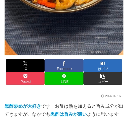
X
Facebook
はてブ
Pocket
LINE
コピー
2026.02.16
黒酢炒めが大好き
です お酢は熱を加えると旨み成分が出
てきますが、なかでも
黒酢は旨みが濃い
ように思います