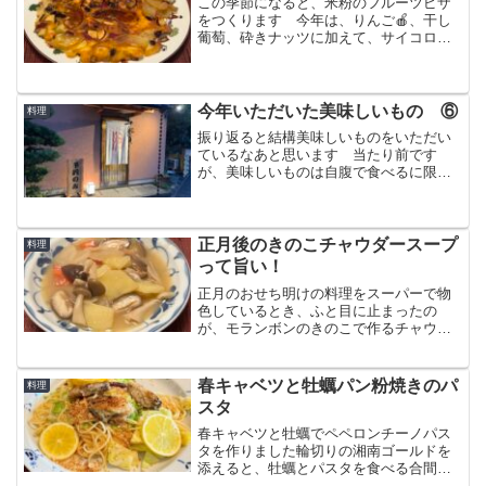
この季節になると、米粉のフルーツピザ
をつくります 今年は、りんご🍎、干し
葡萄、砕きナッツに加えて、サイコロ状
に切ったさつまいもを入れました
今年いただいた美味しいもの ⑥
料理
振り返ると結構美味しいものをいただい
ているなあと思います 当たり前です
が、美味しいものは自腹で食べるに限り
ますね 心置きなく楽しめますからwフラ
ンス料理に始まり、ポルトガル料理、ば
ら寿司、中華料理、洋食、そして名物寿
司をいただきました
正月後のきのこチャウダースープ
料理
って旨い！
正月のおせち明けの料理をスーパーで物
色しているとき、ふと目に止まったの
が、モランボンのきのこで作るチャウダ
ースープでした 鍋もワンパターン化し
てて、少し変わったものがいいと思った
りしてたので試してみることにしました
春キャベツと牡蠣パン粉焼きのパ
料理
スタ
春キャベツと牡蠣でペペロンチーノパス
タを作りました輪切りの湘南ゴールドを
添えると、牡蠣とパスタを食べる合間の
アクセントになり、無限ループでいつま