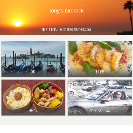
tony's birdrock
旅と料理と異文化経験の雑記録
旅
料理
弁当
マイブーム