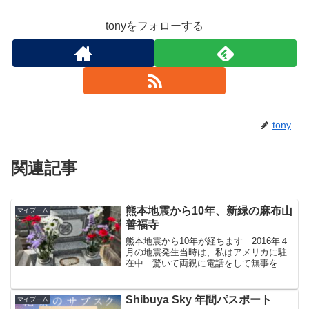
tonyをフォローする
tony
関連記事
熊本地震から10年、新緑の麻布山
マイブーム
善福寺
熊本地震から10年が経ちます 2016年４
月の地震発生当時は、私はアメリカに駐
在中 驚いて両親に電話をして無事を確
認しましたが、とても驚いた様子の両親
でした 両親が眠る麻布の寺は、あの時
と同じように新緑に包まれています
Shibuya Sky 年間パスポート
マイブーム