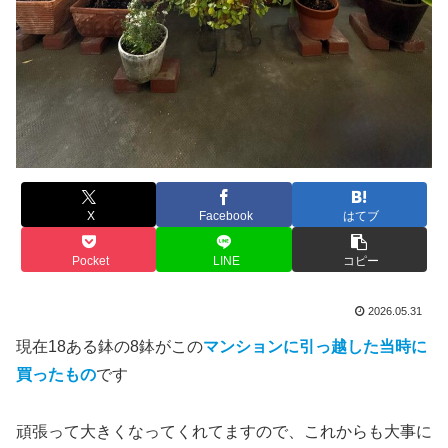
X
Facebook
はてブ
Pocket
LINE
コピー
2026.05.31
現在18ある鉢の8鉢がこの
マンションに引っ越した当時に
買ったもの
です
頑張って大きくなってくれてますので、これからも大事に