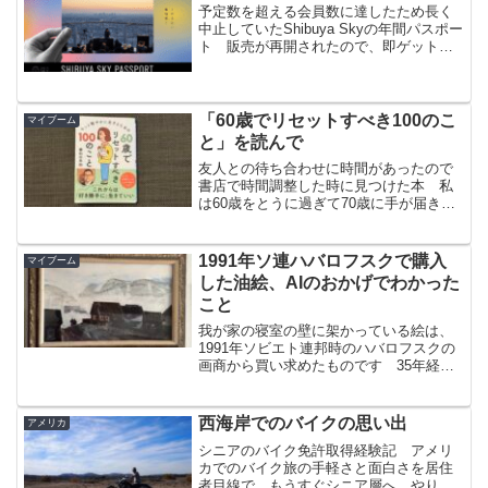
予定数を超える会員数に達したため長く
中止していたShibuya Skyの年間パスポー
ト 販売が再開されたので、即ゲットし
ました
「60歳でリセットすべき100のこ
マイブーム
と」を読んで
友人との待ち合わせに時間があったので
書店で時間調整した時に見つけた本 私
は60歳をとうに過ぎて70歳に手が届きそ
うな年齢になってて、妻からは「何を今
更？！」と言われましたが、人生の答え
合わせ的な部分が面白く、買いました
1991年ソ連ハバロフスクで購入
マイブーム
した油絵、AIのおかげでわかった
こと
我が家の寝室の壁に架かっている絵は、
1991年ソビエト連邦時のハバロフスクの
画商から買い求めたものです 35年経っ
てAIのおかげで知ることができた彼の作
風や評価 すごく気に入り持ち帰った絵
なので、安堵するとともにとても嬉しく
西海岸でのバイクの思い出
アメリカ
なりました
シニアのバイク免許取得経験記 アメリ
カでのバイク旅の手軽さと面白さを居住
者目線で もうすぐシニア層へ、やりた