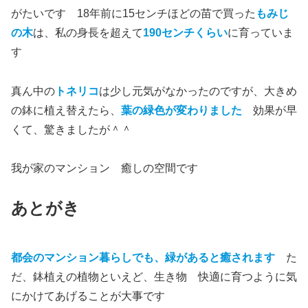
がたいです 18年前に15センチほどの苗で買った
もみじ
の木
は、私の身長を超えて
190センチくらい
に育っていま
す
真ん中の
トネリコ
は少し元気がなかったのですが、大きめ
の鉢に植え替えたら、
葉の緑色が変わりました
効果が早
くて、驚きましたが＾＾
我が家のマンション 癒しの空間です
あとがき
都会のマンション暮らしでも、緑があると癒されます
た
だ、鉢植えの植物といえど、生き物 快適に育つように気
にかけてあげることが大事です