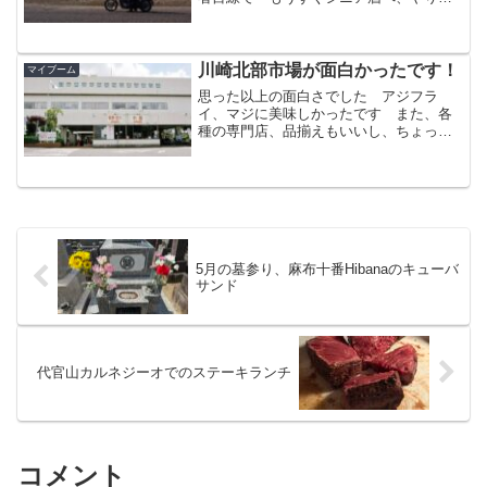
いことをやろうという背中押しを書きま
した
川崎北部市場が面白かったです！
マイブーム
思った以上の面白さでした アジフラ
イ、マジに美味しかったです また、各
種の専門店、品揃えもいいし、ちょっと
安くて助かります キャベツが250円で、
思わず買ってしまいました！
5月の墓参り、麻布十番Hibanaのキューバ
サンド
代官山カルネジーオでのステーキランチ
コメント