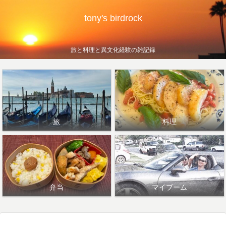
tony's birdrock
旅と料理と異文化経験の雑記録
旅
料理
弁当
マイブーム