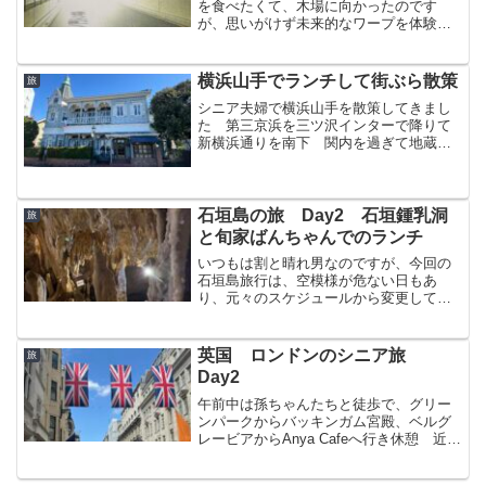
を食べたくて、木場に向かったのです
が、思いがけず未来的なワープを体験す
ることになりました 美味しい居酒屋の
ランチ定食と、未来的トンネルワープ
は、全く別次元のものが東京という都市
横浜山手でランチして街ぶら散策
旅
に同居している楽しさです
シニア夫婦で横浜山手を散策してきまし
た 第三京浜を三ツ沢インターで降りて
新横浜通りを南下 関内を過ぎて地蔵坂
を上がり山手本通りへ左折 フェリス女
学院を左に見て進み突き当たりが港の見
える丘公園です
石垣島の旅 Day2 石垣鍾乳洞
旅
と旬家ばんちゃんでのランチ
いつもは割と晴れ男なのですが、今回の
石垣島旅行は、空模様が危ない日もあ
り、元々のスケジュールから変更して鍾
乳洞に行き、評判のお店でランチをして
楽しみました
英国 ロンドンのシニア旅
旅
Day2
午前中は孫ちゃんたちと徒歩で、グリー
ンパークからバッキンガム宮殿、ベルグ
レービアからAnya Cafeへ行き休憩 近く
のハロッズで別れました午後は、シニア
夫婦でAfternoon Teaを楽しみ、アビーロ