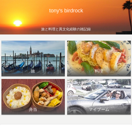
tony's birdrock
旅と料理と異文化経験の雑記録
旅
料理
弁当
マイブーム