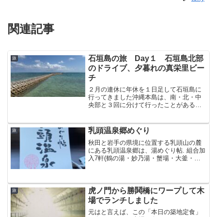
関連記事
石垣島の旅 Day１ 石垣島北部
旅
のドライブ、夕暮れの真栄里ビー
チ
２月の連休に年休を１日足して石垣島に
行ってきました沖縄本島は、南・北・中
央部と３回に分けて行ったことがあるの
ですが、いろんな意味で本島とはかなり
異なる景色や文化やあり、多少の驚きを
伴いながらとても楽しめました
乳頭温泉郷めぐり
旅
秋田と岩手の県境に位置する乳頭山の麓
にある乳頭温泉郷は、湯めぐり帖. 組合加
入7軒(鶴の湯・妙乃湯・蟹場・大釜・孫
六・黒湯・休暇村)の入浴が可能です 昨
年訪問時工事中だった孫六を除き、6軒を
巡りました 泊まったのは黒湯温泉、温
泉もホスピタリ...
虎ノ門から勝鬨橋にワープして木
旅
場でランチしました
元はと言えば、この「本日の築地定食」