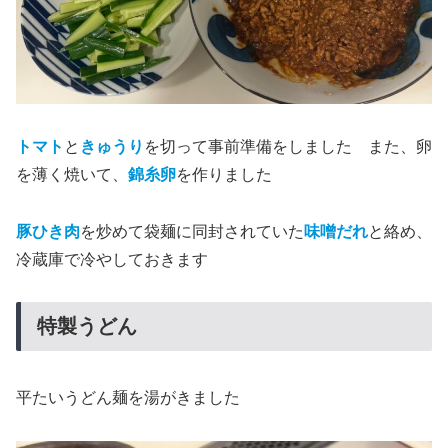
トマト
と
きゅうり
を切って事前準備をしました また、卵
を薄く焼いて、
錦糸卵
を作りました
豚ひき肉
を炒めて袋麺に同封されていた
味噌だれ
と絡め、
冷蔵庫で冷やしておきます
特製うどん
平たいうどん麺を湯がきました