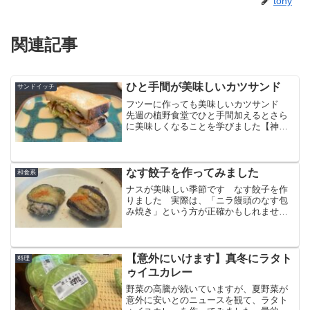
tony
関連記事
ひと手間が美味しいカツサンド
サンドイッチ
フツーに作っても美味しいカツサンド
先週の植野食堂でひと手間加えるとさら
に美味しくなることを学びました【神奈
川県鶴見 壱豚（いっとん）のカツサン
ド】週末は、近所に食べに行ってもいい
ですが、こんな風に自宅で料理するのも
楽しいですね！
なす餃子を作ってみました
和食系
ナスが美味しい季節です なす餃子を作
りました 実際は、「ニラ饅頭のなす包
み焼き」という方が正確かもしれません
が、外側のなすがトロトロでとても美味
しい出来で、翌日の弁当にも入れられる
貴重な一品となりました
【意外にいけます】真冬にラタト
料理
ゥイユカレー
野菜の高騰が続いていますが、夏野菜が
意外に安いとのニュースを観て、ラタト