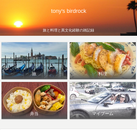
tony's birdrock
旅と料理と異文化経験の雑記録
旅
料理
弁当
マイブーム