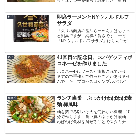
ゥイユカレーを作ってみました 量的に
は２人分x２日分くらいありますから、一
食あたりでは、232円／1人 キャベツひ
と玉が1,000円もしますから、だいぶセー
即席ラーメンとNYウォルドルフ
料理
ブした計算です
サラダ
「久世福商店の醤油らーめん」はちょっ
と割高ですが、納得の旨さです 一方、
「NYウォルドルフサラダ」はりんごが美
味しくなるこれからが出番ですね
41回目の記念日、スパゲッティボ
料理
ロネーゼを作りました
ボロネーゼはソースが市販されてたりし
ますので手作りで作ったことがありませ
んでした プロセスはシンプルだけど、
手間をかけただけの美味しさがあって、
やはり手作りが一番美味しいかもと思い
ました
ランチ当番 ぶっかけねばねば素
和食系
麺 梅風味
麺を茹でる以外は火を使わない料理 10
分で作ります 暑い夏のぶっかけ素麺
ねばねば食材を混ぜることでスタミナラ
ンチに 梅を加えることでさっぱりとい
ただきます