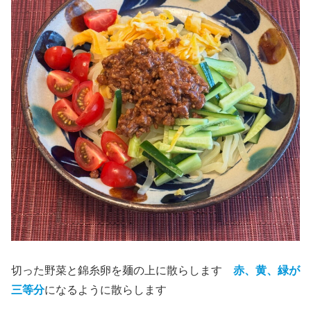
切った野菜と錦糸卵を麺の上に散らします
赤、黄、緑が
三等分
になるように散らします