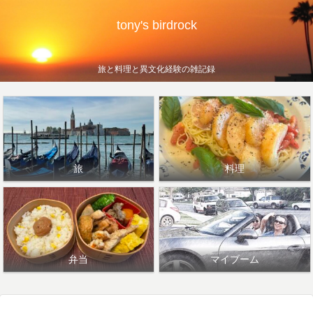
tony's birdrock
旅と料理と異文化経験の雑記録
旅
料理
弁当
マイブーム