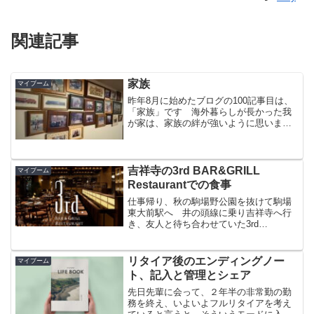
関連記事
家族
マイブーム
昨年8月に始めたブログの100記事目は、
「家族」です 海外暮らしが長かった我
が家は、家族の絆が強いように思いま
す また、歳をとると、家族のありがた
さを強く感じるようになりました 皆の
ことを大事に思いながら、これからの人
生を過ごしていきたいと思います
吉祥寺の3rd BAR&GRILL
マイブーム
Restaurantでの食事
仕事帰り、秋の駒場野公園を抜けて駒場
東大前駅へ 井の頭線に乗り吉祥寺へ行
き、友人と待ち合わせていた3rd
BAR&GRILL Restaurantに行ってきまし
た
リタイア後のエンディングノー
マイブーム
ト、記入と管理とシェア
先日先輩に会って、２年半の非常勤の勤
務を終え、いよいよフルリタイアを考え