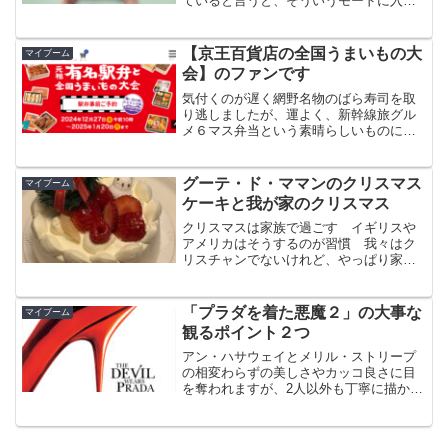
ていると言うと、そういうモードに入っ
たのであれば、まずはエンディングノー
トを書くのが重要だと教えてもらいまし
た
【京王百貨店の全国うまいもの大
マイブーム
会】のファンです
気付くのが遅く網野名物のばら寿司を取
り逃しましたが、運よく、新幹線旅グル
メ６マス弁当という素晴らしいものに巡
り会えましたシニアの夫婦で６駅分（東
京駅、宇都宮駅、米沢駅、郡山駅、仙台
駅、函館駅）の弁当を楽しめるのは素晴
グーテ・ド・ママンのクリスマス
マイブーム
らしい企画でした
ケーキと我が家のクリスマス
クリスマスは家族で過ごす イギリスや
アメリカはそうするのが習慣 我々はク
リスチャンでないけれど、やっぱり家族
で過ごすのが良いですね
「プラダを着た悪魔２」の大事な
マイブーム
観るポイント２つ
アン・ハサウェイとメリル・ストリープ
の相変わらずの美しさやカッコ良さに目
を奪われますが、2人以外も丁寧に描かれ
ています そこで働き、強かに生き残っ
ている人々のしなやかさや大人の生き方
に共感しながら観ると、あっという間の