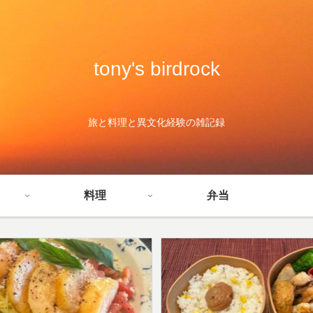
tony's birdrock
旅と料理と異文化経験の雑記録
料理
弁当