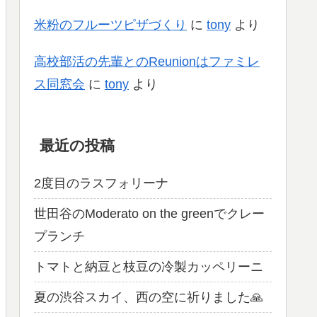
米粉のフルーツピザづくり
に
tony
より
高校部活の先輩とのReunionはファミレ
ス同窓会
に
tony
より
最近の投稿
2度目のラスフォリーナ
世田谷のModerato on the greenでクレー
プランチ
トマトと納豆と枝豆の冷製カッペリーニ
夏の渋谷スカイ、西の空に祈りました🙏