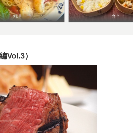
料理
弁当
ol.3）