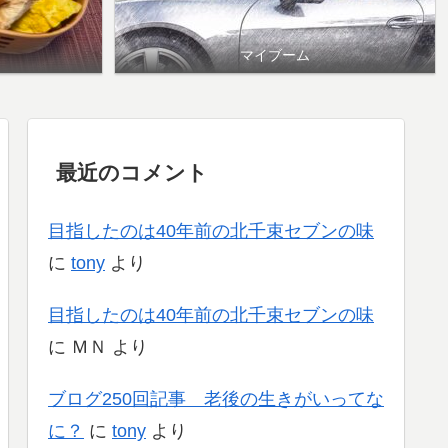
マイブーム
最近のコメント
目指したのは40年前の北千束セブンの味
に
tony
より
目指したのは40年前の北千束セブンの味
に
ＭＮ
より
ブログ250回記事 老後の生きがいってな
に？
に
tony
より