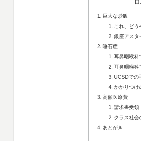
目
巨大な炒飯
これ、どう
銀座アスタ
唾石症
耳鼻咽喉科
耳鼻咽喉科
UCSDでの
かかりつけ
高額医療費
請求書受領
クラス社会
あとがき