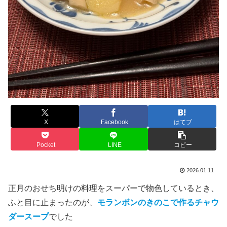
X
Facebook
はてブ
Pocket
LINE
コピー
2026.01.11
正月のおせち明けの料理をスーパーで物色しているとき、
ふと目に止まったのが、
モランボンのきのこで作るチャウ
ダースープ
でした