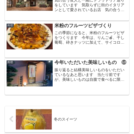
気の合う友人と一緒にトラットリア巡り
をしています 気取らずに街のイタリア
ンとして愛されているお店 気の合う仲
間で行って、昔話をしたり、シニアどう
しの悩み話しをしたり
米粉のフルーツピザづくり
料理
この季節になると、米粉のフルーツピザ
をつくります 今年は、りんご🍎、干し
葡萄、砕きナッツに加えて、サイコロ状
に切ったさつまいもを入れました
今年いただいた美味しいもの ⑥
料理
振り返ると結構美味しいものをいただい
ているなあと思います 当たり前です
が、美味しいものは自腹で食べるに限り
ますね 心置きなく楽しめますからwフラ
ンス料理に始まり、ポルトガル料理、ば
ら寿司、中華料理、洋食、そして名物寿
司をいただきました
冬のスイーツ