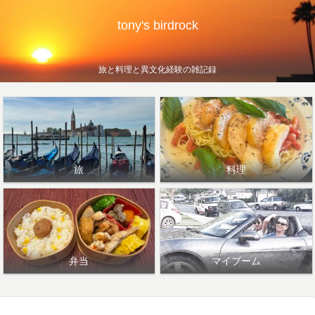
tony's birdrock
旅と料理と異文化経験の雑記録
旅
料理
弁当
マイブーム