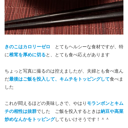
きのこはカロリーゼロ
とてもヘルシーな食材ですが、特
に
椎茸を厚めに切る
と、とても食べ応えがあります
ちょっと写真に撮るのは控えましたが、夫婦とも食べ進ん
だ
最後はご飯を投入して、キムチをトッピングして
食べま
した
これが悶えるほどの美味しさで、やはり
モランボンとキム
チの相性は抜群
でした ご飯を投入するときは
納豆や高菜
炒めなんかをトッピング
してもいけそうです！＾＾