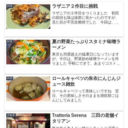
ラザニア２作目に挑戦
料理
ラザニアの２作目をつくりました 初回
の前回も味は抜群に良かったのですが、
見た目が不完全燃焼でした 今回は、ラ
ザニアパスタのレイヤーがミルフィーユ
状態になり、ちょっとお店チックな見た
目を実現できました！
夏の野菜たっぷりスタミナ味噌ラ
料理
ーメン
東京も35度超えの猛暑日になっています
が、今日は、野菜炒め味噌ラーメンを作
りました 手軽にできて、あまりコストが
かからず、美味しいもの そういうランチ
をシニアの夫婦でつくり合うのも、楽し
いことですw
ロールキャベツの朱衣にんじんジ
料理
ュース雑炊
ロールキャベツって美味しいですね 翌
日、その美味しさそのままを雑炊朝ごは
んにしてみました
Trattoria Serena 三田の老舗イ
洋食系
タリアン