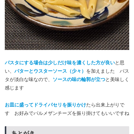
パスタにする場合は少しだけ味を濃くした方が良い
と思
い、
バターとウスターソース（少々）
を加えました パス
タが淡白な味なので、
ソースの味の輪郭が立つ
と美味しく
感じます
お皿に盛ってドライパセリを振りかけ
たら出来上がりで
す お好みでパルメザンチーズを振り掛けてもいいですね
あとがき