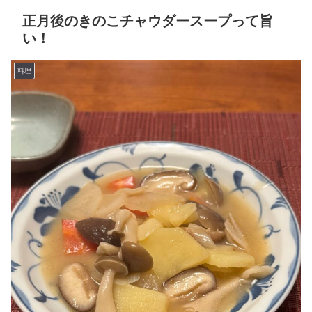
正月後のきのこチャウダースープって旨
い！
料理