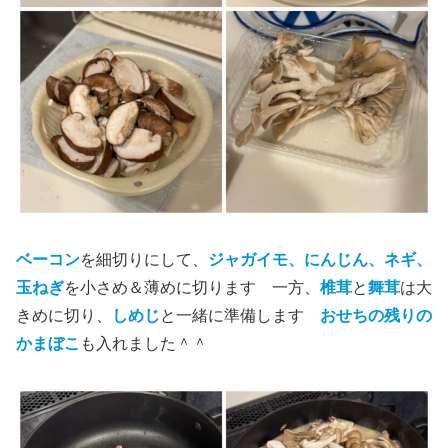
ベーコン
を細切りにして、
ジャガイモ、にんじん、ネギ、
玉ねぎ
を小さめ＆薄めに切ります 一方、
椎茸
と
舞茸
は大
きめに切り、
しめじ
と一緒に準備します
おせちの残りの
かまぼこ
も入れました＾＾