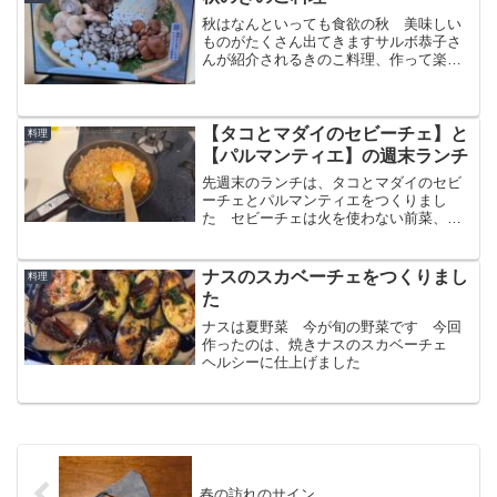
秋はなんといっても食欲の秋 美味しい
ものがたくさん出てきますサルボ恭子さ
んが紹介されるきのこ料理、作って楽し
く、食べて美味しい料理です！
【タコとマダイのセビーチェ】と
料理
【パルマンティエ】の週末ランチ
先週末のランチは、タコとマダイのセビ
ーチェとパルマンティエをつくりまし
た セビーチェは火を使わない前菜、パ
ルマンティエもオーブンを使わずオーブ
ントースターで作れます パルマンティ
エは翌日弁当のおかずに転用しました
ナスのスカベーチェをつくりまし
料理
冷めても美味しかったです！
た
ナスは夏野菜 今が旬の野菜です 今回
作ったのは、焼きナスのスカベーチェ
ヘルシーに仕上げました
春の訪れのサイン