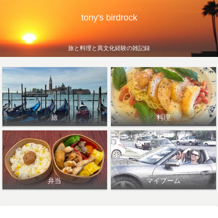
tony's birdrock
旅と料理と異文化経験の雑記録
旅
料理
弁当
マイブーム