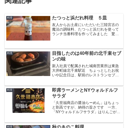
関連記事
たつっと浜だれ料理 ５皿
料理
友人からお土産にいただいた三陸宮古の
魔法の調味料、たつっと浜だれを使って
ランチ当番料理を作ってみました 驚く
味のQualityです塩ラーメン材料シンプル
な塩ラーメン具は、チャーシュー、煮
卵、ワンタン、ほうれん草 麺は細麺に
しました仕上げホタ...
目指したのは40年前の北千束セブ
料理
ンの味
新入社員で配属された城南営業所は東急
大井町線北千束駅近 ちょっとしたお祝
いや記念日は、駅前のレストランセブン
で手作りハンバーグをいただくのが恒例
でした有名ホテル出身のマスターが作る
絶品ハンバーグ 今回は、本気で近づけ
即席ラーメンとNYウォルドルフ
料理
てみました
サラダ
「久世福商店の醤油らーめん」はちょっ
と割高ですが、納得の旨さです 一方、
「NYウォルドルフサラダ」はりんごが美
味しくなるこれからが出番ですね
秋のきのこ料理
料理