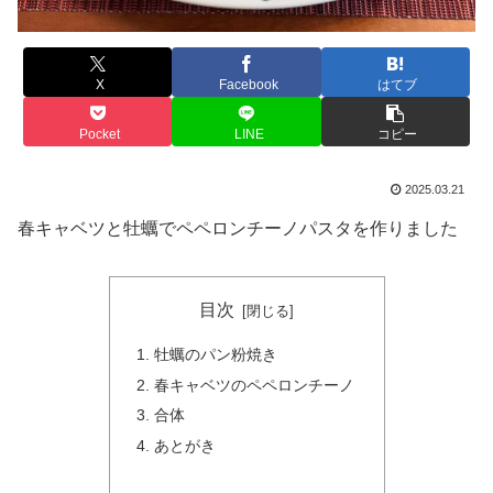
X
Facebook
はてブ
Pocket
LINE
コピー
2025.03.21
春キャベツと牡蠣でペペロンチーノパスタを作りました
目次
牡蠣のパン粉焼き
春キャベツのペペロンチーノ
合体
あとがき