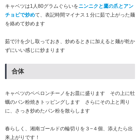
キャベツは1人80グラムぐらいを
ニンニクと鷹の爪とアン
チョビで炒め
て、表記時間マイナス１分に茹で上がった麺
を絡めて炒めます
茹で汁を少し取っておき、炒めるときに加えると麺が乾か
ずにいい感じに炒まります
合体
キャベツのペペロンチーノをお皿に盛ります その上に牡
蠣のパン粉焼きトッピングします さらにその上と周り
に、さっき炒めたパン粉を散らします
春らしく、湘南ゴールドの輪切りを３−４個、添えたら出
来上がりです！