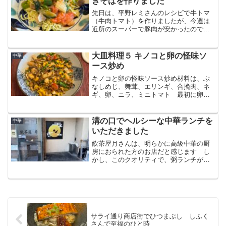
きそばを作りました
先日は、平野レミさんのレシピで牛トマ
（牛肉トマト）を作りましたが、今週は
近所のスーパーで豚肉が安かったので、
豚トマ（豚肉トマト）を作ってみました
大皿料理５ キノコと卵の怪味ソ
中華
ース炒め
キノコと卵の怪味ソース炒め材料は、ぶ
なしめじ、舞茸、エリンギ、合挽肉、ネ
ギ、卵、ニラ、ミニトマト 最初に卵を
炒めて半熟状態で一旦取り出し、合挽肉
を炒めキノコと野菜を炒め、卵を戻し、
怪味ソースを入れてジュージュー言い出
溝の口でヘルシーな中華ランチを
中華
すまで炒めあげます
いただきました
飲茶屋月さんは、明らかに高級中華の厨
房におられた方のお店だと感じます し
かし、このクオリティで、粥ランチが
1,100円 今日のランチが1,320円という
のは驚きです ご夫婦で来られている皆
さんはリピーターなのですね
サライ通り商店街でひつまぶし しふく
さんで至福のひと時