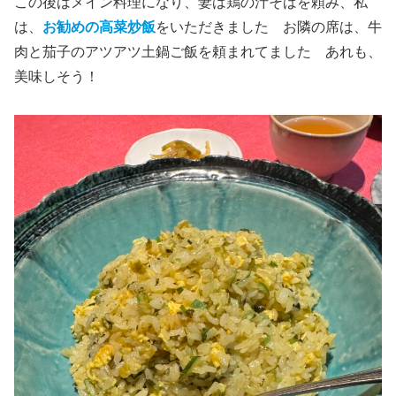
この後はメイン料理になり、妻は鶏の汁そばを頼み、私
は、
お勧めの高菜炒飯
をいただきました お隣の席は、牛
肉と茄子のアツアツ土鍋ご飯を頼まれてました あれも、
美味しそう！