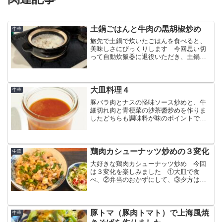
土鍋ごはんと牛肉の黒胡椒炒め
中華
旅先で土鍋で炊いたごはんを食べると、
美味しさにびっくりします 今回思い切
って自動炊飯器に退役いただき、土鍋炊
飯を始めました そしてごはんに合うも
のと考えて、牛肉の黒胡椒炒めを作るこ
とにしました 今回はステーキ肉を使い
少しだけ贅沢しました
大皿料理４
中華
豚バラ肉とナスの怪味ソース炒めと、牛
細切れ肉と青梗菜の沙茶醬炒めを作りま
したどちらも調味料が味のポイントで
す 簡単にできてとても美味しいです！
鶏肉カシューナッツ炒めの３変化
中華
大好きな鶏肉カシューナッツ炒め 今回
は３変化を楽しみました ①大皿で食
べ、②弁当のおかずにして、③夕方はカ
ラヒグ面に乗せて食べました
豚トマ（豚肉トマト）で上海風焼
中華