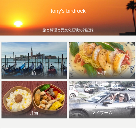
tony's birdrock
旅と料理と異文化経験の雑記録
旅
料理
弁当
マイブーム