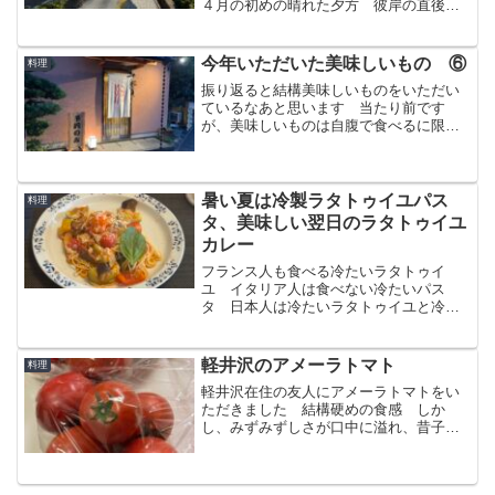
４月の初めの晴れた夕方 彼岸の直後の
季節 影が長く伸びてます 寒い冬いか
ら春に変わった季節 並木道は季節が変
わっているのを目に見える形で教えてく
今年いただいた美味しいもの ⑥
料理
れます
振り返ると結構美味しいものをいただい
ているなあと思います 当たり前です
が、美味しいものは自腹で食べるに限り
ますね 心置きなく楽しめますからwフラ
ンス料理に始まり、ポルトガル料理、ば
ら寿司、中華料理、洋食、そして名物寿
司をいただきました
暑い夏は冷製ラタトゥイユパス
料理
タ、美味しい翌日のラタトゥイユ
カレー
フランス人も食べる冷たいラタトゥイ
ユ イタリア人は食べない冷たいパス
タ 日本人は冷たいラタトゥイユと冷た
いパスタを和えて美味しい冷製パスタを
作ります で、残ったラタトゥイユは、
翌日美味しいカレーに変身しました
軽井沢のアメーラトマト
料理
軽井沢在住の友人にアメーラトマトをい
ただきました 結構硬めの食感 しか
し、みずみずしさが口中に溢れ、昔子供
の頃、畑で食べたトマトの青っぽい匂い
みたいなものが出てくる品種です トマ
トらしいトマトというか、味がとても濃