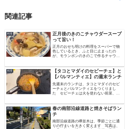
関連記事
正月後のきのこチャウダースープ
料理
って旨い！
正月のおせち明けの料理をスーパーで物
色しているとき、ふと目に止まったの
が、モランボンのきのこで作るチャウダ
ースープでした 鍋もワンパターン化し
てて、少し変わったものがいいと思った
りしてたので試してみることにしました
【タコとマダイのセビーチェ】と
料理
【パルマンティエ】の週末ランチ
先週末のランチは、タコとマダイのセビ
ーチェとパルマンティエをつくりまし
た セビーチェは火を使わない前菜、パ
ルマンティエもオーブンを使わずオーブ
ントースターで作れます パルマンティ
エは翌日弁当のおかずに転用しました
春の南部沿線道路と焼きそばラン
料理
冷めても美味しかったです！
チ
南部沿線道路の欅並木は、季節ごとに通
りの佇まいを大きく変えます 写真は、