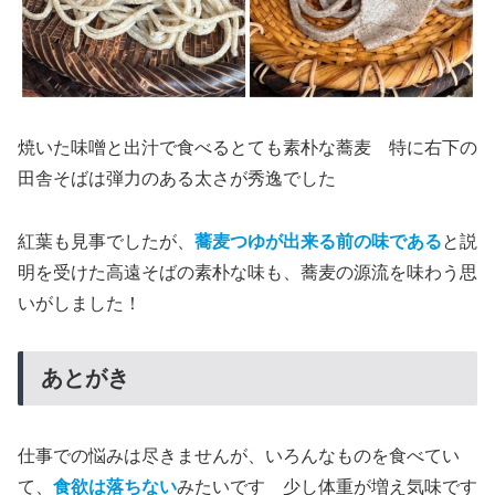
焼いた味噌と出汁で食べるとても素朴な蕎麦 特に右下の
田舎そばは弾力のある太さが秀逸でした
紅葉も見事でしたが、
蕎麦つゆが出来る前の味である
と説
明を受けた高遠そばの素朴な味も、蕎麦の源流を味わう思
いがしました！
あとがき
仕事での悩みは尽きませんが、いろんなものを食べてい
て、
食欲は落ちない
みたいです 少し体重が増え気味です