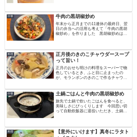
す 簡単にできてとても美味しいです！
牛肉の黒胡椒炒め
中華
年末から正月までの11連休の最終日、翌
日の弁当への活用も考えて「牛肉の黒胡
椒炒め」を作りました 黒胡椒炒めはア
メリカ単身赴任時も大好きな料理でした
が、自分で作るようになったのは最近で
す 簡単な作り方を記してみます
正月後のきのこチャウダースープ
料理
って旨い！
正月のおせち明けの料理をスーパーで物
色しているとき、ふと目に止まったの
が、モランボンのきのこで作るチャウダ
ースープでした 鍋もワンパターン化し
てて、少し変わったものがいいと思った
りしてたので試してみることにしました
土鍋ごはんと牛肉の黒胡椒炒め
中華
旅先で土鍋で炊いたごはんを食べると、
美味しさにびっくりします 今回思い切
って自動炊飯器に退役いただき、土鍋炊
飯を始めました そしてごはんに合うも
のと考えて、牛肉の黒胡椒炒めを作るこ
とにしました 今回はステーキ肉を使い
少しだけ贅沢しました
【意外にいけます】真冬にラタト
料理