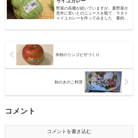
ゥイユカレー
野菜の高騰が続いていますが、夏野菜が
意外に安いとのニュースを観て、ラタト
ゥイユカレーを作ってみました 量的に
は２人分x２日分くらいありますから、一
食あたりでは、232円／1人 キャベツひ
と玉が1,000円もしますから、だいぶセー
ブした計算です
米粉のリンゴピザづくり
秋のきのこ料理
コメント
コメントを書き込む