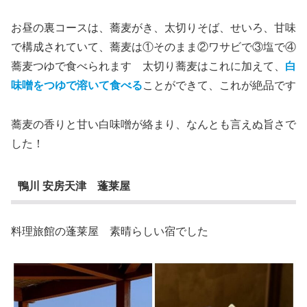
お昼の裏コースは、蕎麦がき、太切りそば、せいろ、甘味
で構成されていて、蕎麦は①そのまま②ワサビで③塩で④
蕎麦つゆで食べられます 太切り蕎麦はこれに加えて、
白
味噌をつゆで溶いて食べる
ことができて、これが絶品です
蕎麦の香りと甘い白味噌が絡まり、なんとも言えぬ旨さで
した！
鴨川 安房天津 蓬莱屋
料理旅館の蓬莱屋 素晴らしい宿でした