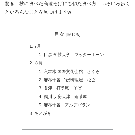
驚き 秋に食べた高遠そばにも似た食べ方 いろいろ歩く
といろんなことを見つけますw
目次
7月
目黒 学芸大学 マッターホーン
８月
六本木 国際文化会館 さくら
麻布十番 そば料理屋 松玄
君津 打墨庵 そば
鴨川 安房天津 蓬莱屋
麻布十番 アルデバラン
あとがき