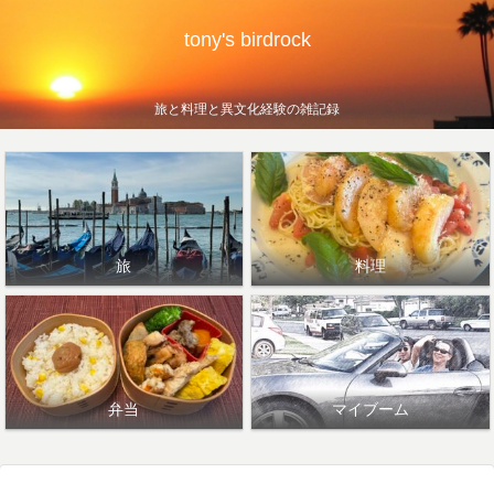
tony's birdrock
旅と料理と異文化経験の雑記録
旅
料理
弁当
マイブーム