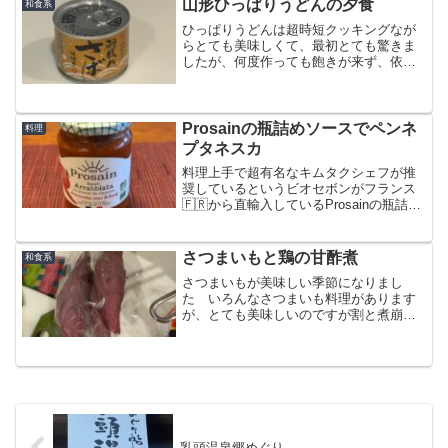
山形ひっぱりうどんの夕食
和食系
ひっぱりうどんは超時短クッキングなが
らとても美味しくて、最初とても驚きま
したが、何度作っても飽きが来ず、依然
一定の頻度で作っています
Prosainの瓶詰めソースでペンネ
料理
プタネスカ
料理上手で超有名なキムタクシェフが推
奨しているというビオセボンがフランス
🇫🇷から直輸入しているProsainの瓶詰め
ソースをアレンジしてペンネプタネスカ
を作りました
さつまいもと鶏の甘酢煮
和食系
さつまいもが美味しい季節になりまし
た いろんなさつまいも料理があります
が、とても美味しいのですが割と煮崩れ
しやすい食材なのでちょっとアレンジが
必要ですこの季節はスーパーでもさつま
いもが安く手に入ります今回のアレンジ
は、一旦さつまいもを炒め焼...
乳頭温泉郷めぐり