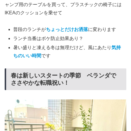
ャンプ用のテーブルを買って、プラスチックの椅子には
IKEAのクッションを乗せて
普段のランチが
ちょっとだけお洒落
に変わります
ランチ当番はボケ防止効果あり？
暑い盛りと凍える冬は無理だけど、風にあたり
気持
ちのいい時間
です
春は新しいスタートの季節 ベランダで
ささやかな転職祝い！