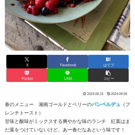
X
Facebook
はてブ
Pocket
LINE
コピー
2024.08.15
2024.09.05
春のメニュー 湘南ゴールドとベリーの
パンペルデュ
（フ
レンチトースト）
甘味と酸味がミックスする爽やかな味のランチ 紅葉はま
だ葉をつけていないけど、あー春だなあという味です！