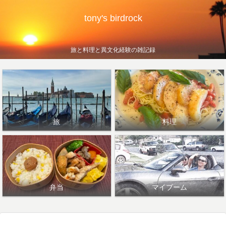
tony's birdrock
旅と料理と異文化経験の雑記録
旅
料理
弁当
マイブーム