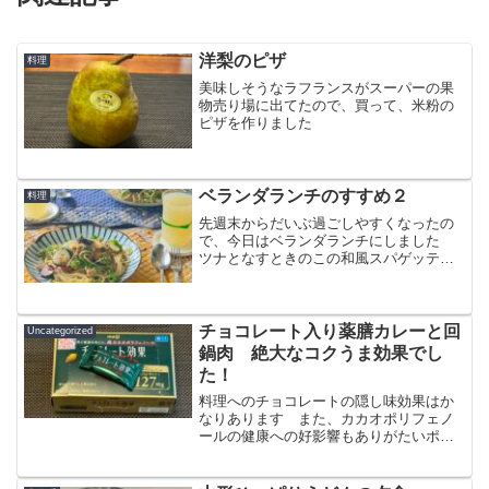
洋梨のピザ
料理
美味しそうなラフランスがスーパーの果
物売り場に出てたので、買って、米粉の
ピザを作りました
ベランダランチのすすめ２
料理
先週末からだいぶ過ごしやすくなったの
で、今日はベランダランチにしました
ツナとなすときのこの和風スパゲッテ
ィ ソースは、岩手の「たつっと浜だ
れ」です
チョコレート入り薬膳カレーと回
Uncategorized
鍋肉 絶大なコクうま効果でし
た！
料理へのチョコレートの隠し味効果はか
なりあります また、カカオポリフェノ
ールの健康への好影響もありがたいポイ
ントです 美味しくなり健康にもいいと
いうチョコレート効果 カレーと回鍋肉
に取り入れてみました