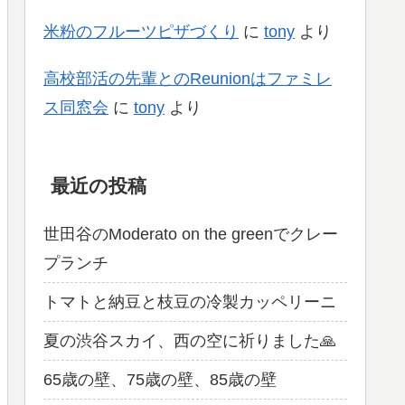
米粉のフルーツピザづくり
に
tony
より
高校部活の先輩とのReunionはファミレ
ス同窓会
に
tony
より
最近の投稿
世田谷のModerato on the greenでクレー
プランチ
トマトと納豆と枝豆の冷製カッペリーニ
夏の渋谷スカイ、西の空に祈りました🙏
65歳の壁、75歳の壁、85歳の壁