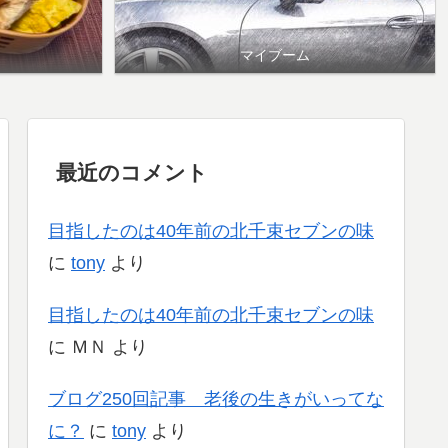
マイブーム
最近のコメント
目指したのは40年前の北千束セブンの味
に
tony
より
目指したのは40年前の北千束セブンの味
に
ＭＮ
より
ブログ250回記事 老後の生きがいってな
に？
に
tony
より