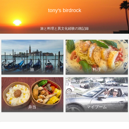
tony's birdrock
旅と料理と異文化経験の雑記録
旅
料理
弁当
マイブーム