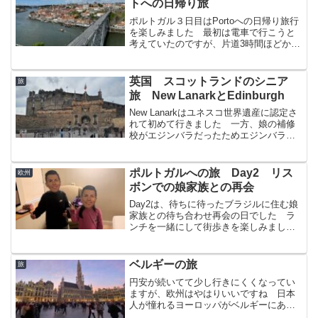
トへの日帰り旅
ポルトガル３日目はPortoへの日帰り旅行
を楽しみました 最初は電車で行こうと
考えていたのですが、片道3時間ほどかか
るのと、直前でスト等によるキャンセル
が発生する可能性があるとのことで、飛
行機にしました
英国 スコットランドのシニア
旅
旅 New LanarkとEdinburgh
New Lanarkはユネスコ世界遺産に認定さ
れて初めて行きました 一方、娘の補修
校がエジンバラだったためエジンバラの
街には毎週通い、お城も時折行っていま
したので懐かしく再訪しました
ポルトガルへの旅 Day2 リス
欧州
ボンでの娘家族との再会
Day2は、待ちに待ったブラジルに住む娘
家族との待ち合わせ再会の日でした ラ
ンチを一緒にして街歩きを楽しみまし
た！
ベルギーの旅
旅
円安が続いてて少し行きにくくなってい
ますが、欧州はやはりいいですね 日本
人が憧れるヨーロッパがベルギーにあり
ます30年ぶりに行ったブリュッセルとブ