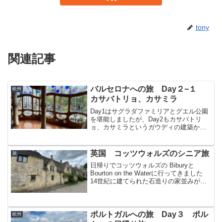
tony
関連記事
バルセロナへの旅 Day２−１
欧州
カサバトリョ、カサミラ
Day1はサグラダファミリアとグエル公園
を堪能しましたが、Day2もカサバトリ
ョ、カサミラというガウディの建築から
見学を始めました
英国 コッツウォルズのシニア旅
旅
日帰りでコッツウォルズの Biburyと
Bourton on the Waterに行ってきました
14世紀に建てられた石造りの家並みが絵
画のようなところと、テムズ川の支流で
あるRiver Windrushのほとりの可愛い街
です
ポルトガルへの旅 Day３ ポル
欧州