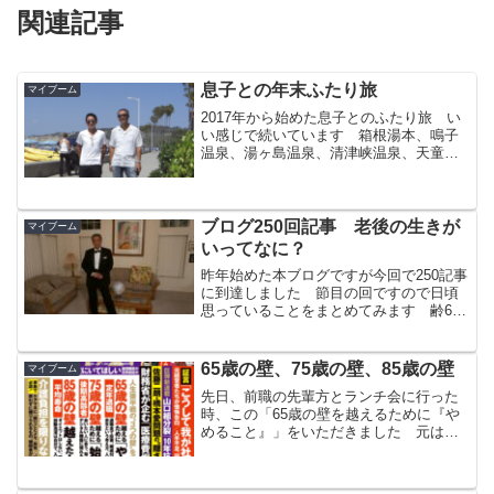
関連記事
息子との年末ふたり旅
マイブーム
2017年から始めた息子とのふたり旅 い
い感じで続いています 箱根湯本、鳴子
温泉、湯ヶ島温泉、清津峡温泉、天童温
泉、水上温泉、箱根吟遊の7年 ワイルド
でグルメな男旅を続けています！
ブログ250回記事 老後の生きが
マイブーム
いってなに？
昨年始めた本ブログですが今回で250記事
に到達しました 節目の回ですので日頃
思っていることをまとめてみます 齢67
歳になり、体力は確実に落ち精神面も前
ほどは強くないと感じます 今後の人生
は何を生きがいにするか、自分なりに考
65歳の壁、75歳の壁、85歳の壁
マイブーム
えてみました
先日、前職の先輩方とランチ会に行った
時、この「65歳の壁を越えるために『や
めること』」をいただきました 元は、
週刊ポスト７月24日・31日合併号の記事
ですが、コピーして持ってきていただく
というのは、本当にありがたく頂戴しま