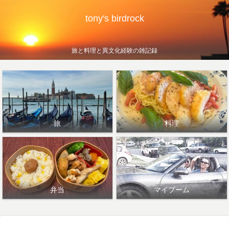
tony's birdrock
旅と料理と異文化経験の雑記録
旅
料理
弁当
マイブーム