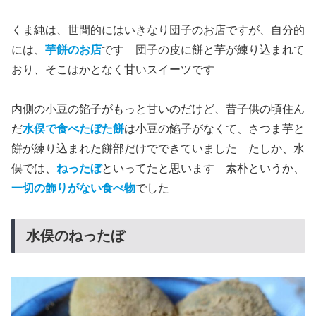
くま純は、世間的にはいきなり団子のお店ですが、自分的
には、
芋餅のお店
です 団子の皮に餅と芋が練り込まれて
おり、そこはかとなく甘いスイーツです
内側の小豆の餡子がもっと甘いのだけど、昔子供の頃住ん
だ
水俣で食べたぼた餅
は小豆の餡子がなくて、さつま芋と
餅が練り込まれた餅部だけでできていました たしか、水
俣では、
ねったぼ
といってたと思います 素朴というか、
一切の飾りがない食べ物
でした
水俣のねったぼ