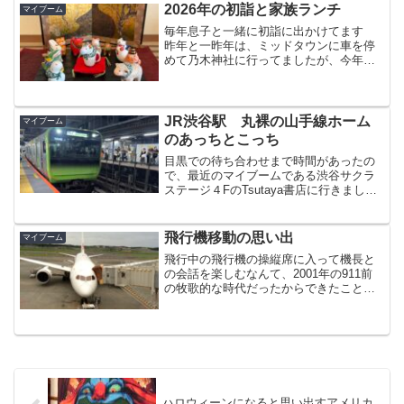
した
2026年の初詣と家族ランチ
マイブーム
毎年息子と一緒に初詣に出かけてます
昨年と一昨年は、ミッドタウンに車を停
めて乃木神社に行ってましたが、今年
は、麻布台ヒルズに停めて西久保八幡神
社にお参りしました
JR渋谷駅 丸裸の山手線ホーム
マイブーム
のあっちとこっち
目黒での待ち合わせまで時間があったの
で、最近のマイブームである渋谷サクラ
ステージ４FのTsutaya書店に行きまし
た その途中で西口歩道橋からJR駅方面
をパチリそして、渋谷駅に着いて、さっ
き撮影した西口歩道橋を撮りました
飛行機移動の思い出
マイブーム
飛行中の飛行機の操縦席に入って機長と
の会話を楽しむなんて、2001年の911前
の牧歌的な時代だったからできたこと
で、今では考えられないことです 911前
に戻ることは難しいですが、少しでも世
界平和に近づいていくことを祈ります
ハロウィーンになると思い出すアメリカ