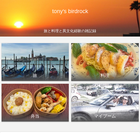
tony's birdrock
旅と料理と異文化経験の雑記録
旅
料理
弁当
マイブーム