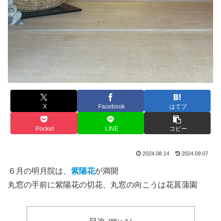
X
Facebook
はてブ
Pocket
LINE
コピー
2024.08.14
2024.09.07
６月の明月院は、
紫陽花
が満開
丸窓の手前に紫陽花の切花、丸窓の向こうは花菖蒲園