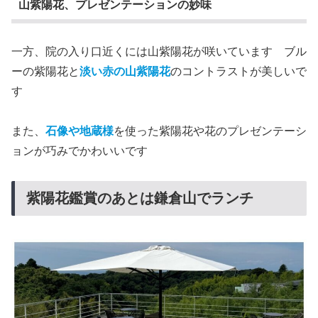
山紫陽花、プレゼンテーションの妙味
一方、院の入り口近くには山紫陽花が咲いています ブル
ーの紫陽花と
淡い赤の山紫陽花
のコントラストが美しいで
す
また、
石像や地蔵様
を使った紫陽花や花のプレゼンテーシ
ョンが巧みでかわいいです
紫陽花鑑賞のあとは鎌倉山でランチ