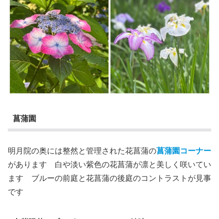
菖蒲園
明月院の奥には整然と管理された花菖蒲の
菖蒲園コーナー
があります 白や淡い紫色の花菖蒲が凛と美しく咲いてい
ます ブルーの前庭と花菖蒲の後庭のコントラストが見事
です