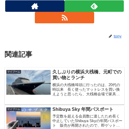
tony
関連記事
久しぶりの横浜大桟橋、元町での
マイブーム
買い物とランチ
横浜の大桟橋埠頭に行ったのは、20代の
時以来 長く使ったマットレスを買い換
えようと思ったら、大桟橋会場で家具フ
ェアをやっていると聞き、行ってみまし
た 少し早く着いたので、大桟橋周りを散
歩すると、オランダの客船が停泊してい
Shibuya Sky 年間パスポート
マイブーム
て、大きさに圧倒されました
予定数を超える会員数に達したため長く
中止していたShibuya Skyの年間パスポー
ト 販売が再開されたので、即ゲットし