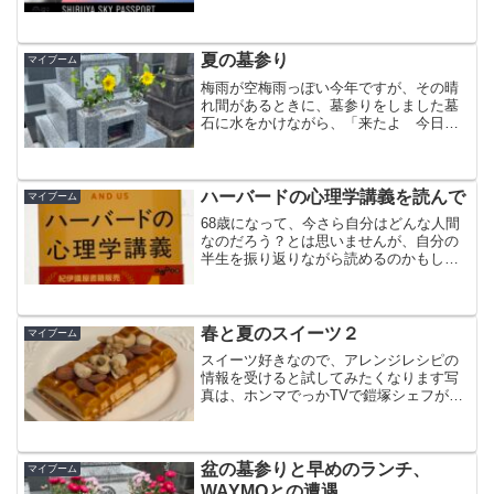
ました
夏の墓参り
マイブーム
梅雨が空梅雨っぽい今年ですが、その晴
れ間があるときに、墓参りをしました墓
石に水をかけながら、「来たよ 今日は
暑いねー！」と言うと、「待っとった
よ」と両親が返したような気がしました
ハーバードの心理学講義を読んで
マイブーム
68歳になって、今さら自分はどんな人間
なのだろう？とは思いませんが、自分の
半生を振り返りながら読めるのかもしれ
ないと買ってみました
春と夏のスイーツ２
マイブーム
スイーツ好きなので、アレンジレシピの
情報を受けると試してみたくなります写
真は、ホンマでっかTVで鎧塚シェフが紹
介してたMORINAGAのチョコモナカジャ
ンボの絶品アレンジ術で教わった「焦が
し砂糖ナッツ乗せアレンジ」です！
盆の墓参りと早めのランチ、
マイブーム
WAYMOとの遭遇