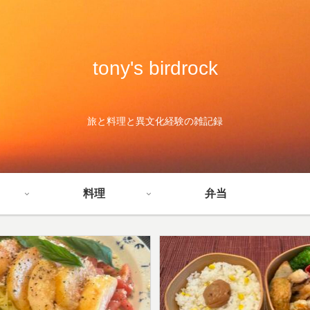
tony's birdrock
旅と料理と異文化経験の雑記録
料理
弁当