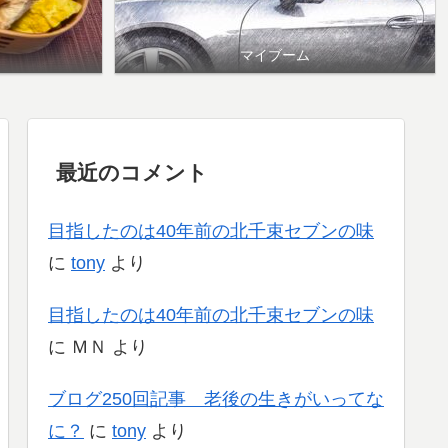
マイブーム
最近のコメント
目指したのは40年前の北千束セブンの味
に
tony
より
目指したのは40年前の北千束セブンの味
に
ＭＮ
より
ブログ250回記事 老後の生きがいってな
に？
に
tony
より