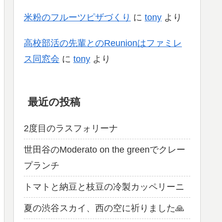
米粉のフルーツピザづくり
に
tony
より
高校部活の先輩とのReunionはファミレ
ス同窓会
に
tony
より
最近の投稿
2度目のラスフォリーナ
世田谷のModerato on the greenでクレー
プランチ
トマトと納豆と枝豆の冷製カッペリーニ
夏の渋谷スカイ、西の空に祈りました🙏