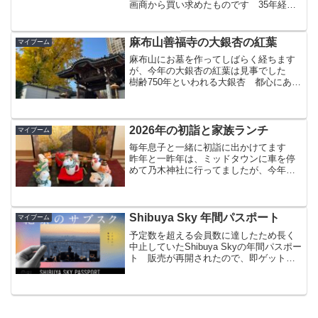
画商から買い求めたものです 35年経っ
てAIのおかげで知ることができた彼の作
風や評価 すごく気に入り持ち帰った絵
なので、安堵するとともにとても嬉しく
麻布山善福寺の大銀杏の紅葉
マイブーム
なりました
麻布山にお墓を作ってしばらく経ちます
が、今年の大銀杏の紅葉は見事でした
樹齢750年といわれる大銀杏 都心にあっ
て枝を目一杯広げています
2026年の初詣と家族ランチ
マイブーム
毎年息子と一緒に初詣に出かけてます
昨年と一昨年は、ミッドタウンに車を停
めて乃木神社に行ってましたが、今年
は、麻布台ヒルズに停めて西久保八幡神
社にお参りしました
Shibuya Sky 年間パスポート
マイブーム
予定数を超える会員数に達したため長く
中止していたShibuya Skyの年間パスポー
ト 販売が再開されたので、即ゲットし
ました