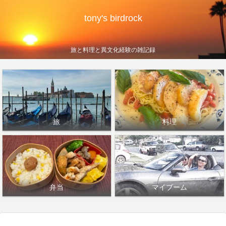
tony's birdrock
旅と料理と異文化経験の雑記録
旅
料理
弁当
マイブーム