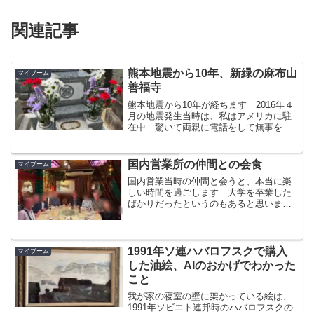
関連記事
熊本地震から10年、新緑の麻布山
マイブーム
善福寺
熊本地震から10年が経ちます 2016年４
月の地震発生当時は、私はアメリカに駐
在中 驚いて両親に電話をして無事を確
認しましたが、とても驚いた様子の両親
でした 両親が眠る麻布の寺は、あの時
と同じように新緑に包まれています
国内営業所の仲間との会食
マイブーム
国内営業当時の仲間と会うと、本当に楽
しい時間を過ごします 大学を卒業した
ばかりだったというのもあると思います
が、社会人としての躾を受けた時期であ
り、ビジネスの基本を叩き込まれて苦し
い時でもありました
1991年ソ連ハバロフスクで購入
マイブーム
した油絵、AIのおかげでわかった
こと
我が家の寝室の壁に架かっている絵は、
1991年ソビエト連邦時のハバロフスクの